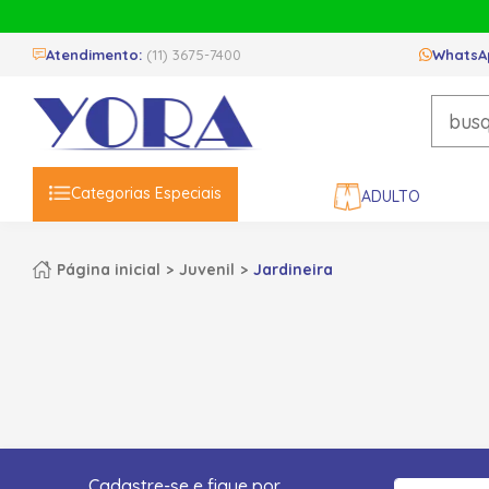
Atendimento:
(11) 3675-7400
WhatsA
Categorias Especiais
ADULTO
Página inicial
Juvenil
Jardineira
Cadastre-se e fique por