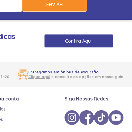
ENVIAR
dicas
Confira Aqui!
Entregamos em ônibus de excursão
17h20
Clique aqui
e consulte as opções em nosso guia
ua conta
Siga Nossas Redes
dos
os