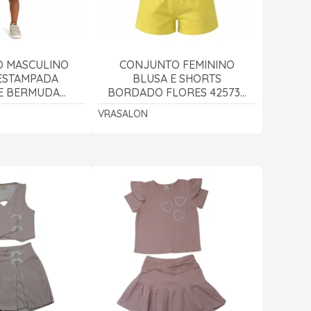
 MASCULINO
CONJUNTO FEMININO
ESTAMPADA
BLUSA E SHORTS
E BERMUDA
BORDADO FLORES 425735
 425502 -
- VRASALON
VRASALON
SALON