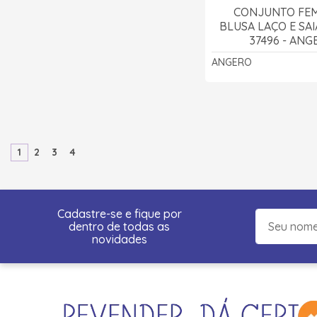
CONJUNTO FEM
BLUSA LAÇO E SAI
37496 - ANG
ANGERO
1
2
3
4
Cadastre-se e fique por
dentro de todas as
novidades