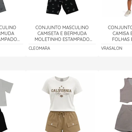
CULINO
CONJUNTO MASCULINO
CONJUNTO
ERMUDA
CAMISETA E BERMUDA
CAMISA 
AMPADO
MOLETINHO ESTAMPADO
FOLHAS 
100 -
COQUEIRO 3100 -
TECIDO
CLEOMARA
VRASALON
A
CLEOMARA
VRA