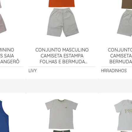
ININO
CONJUNTO MASCULINO
CONJUNTO
S SAIA
CAMISETA ESTAMPA
CAMISETA
- ANGERÔ
FOLHAS E BERMUDA
BERMUDA
TECIDO 9992 - LIVY
LINHO 
LIVY
HRRADINHOS
HRRA