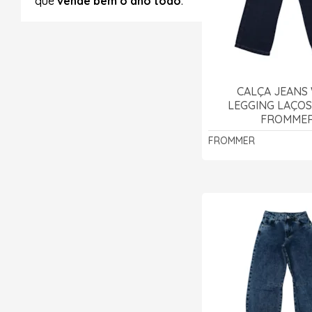
que
vende bem o ano todo
.
CALÇA JEANS
LEGGING LAÇOS 
FROMME
FROMMER