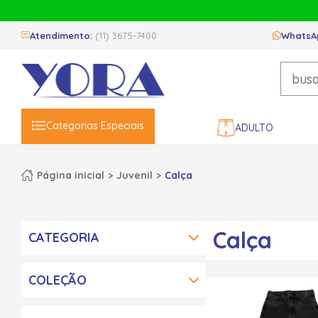
Atendimento:
(11) 3675-7400
WhatsA
Categorias Especiais
ADULTO
Página inicial
Juvenil
Calça
Calça
CATEGORIA
COLEÇÃO