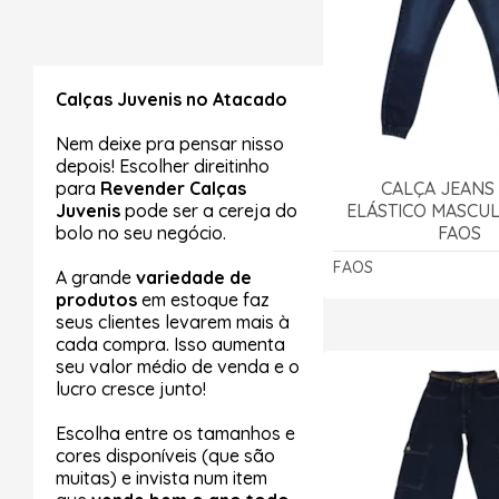
Calças Juvenis no Atacado
Nem deixe pra pensar nisso
depois! Escolher direitinho
para
Revender Calças
CALÇA JEANS
Juvenis
pode ser a cereja do
ELÁSTICO MASCULI
bolo no seu negócio.
FAOS
FAOS
A grande
variedade de
produtos
em estoque faz
seus clientes levarem mais à
cada compra. Isso aumenta
seu valor médio de venda e o
lucro cresce junto!
Escolha entre os tamanhos e
cores disponíveis (que são
muitas) e invista num item