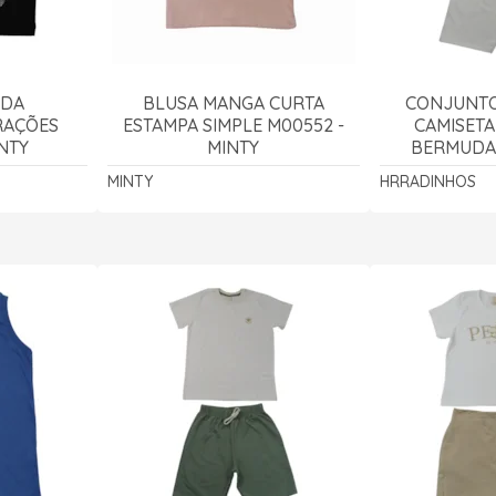
ADA
BLUSA MANGA CURTA
CONJUNTO
RAÇÕES
ESTAMPA SIMPLE M00552 -
CAMISETA
NTY
MINTY
BERMUDA
LINHO 
MINTY
HRRADINHOS
HRRA