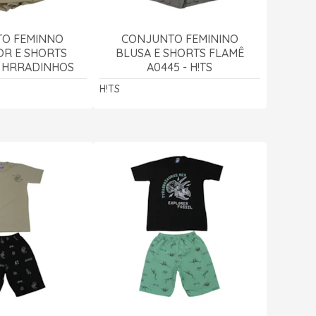
O FEMINNO
CONJUNTO FEMININO
OR E SHORTS
BLUSA E SHORTS FLAMÊ
 - HRRADINHOS
A0445 - H!TS
H!TS