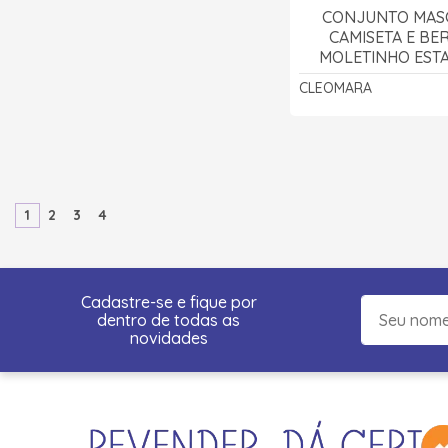
CONJUNTO MAS
CAMISETA E B
MOLETINHO EST
SK8 3100 - CL
CLEOMARA
1
2
3
4
Cadastre-se e fique por
dentro de todas as
novidades