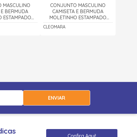
 MASCULINO
CONJUNTO MASCULINO
 E BERMUDA
CAMISETA E BERMUDA
O ESTAMPADO
MOLETINHO ESTAMPADO
RO 3100 -
TYRANOSSAURO 3100 -
CLEOMARA
OMARA
CLEOMARA
ENVIAR
dicas
Confira Aqui!