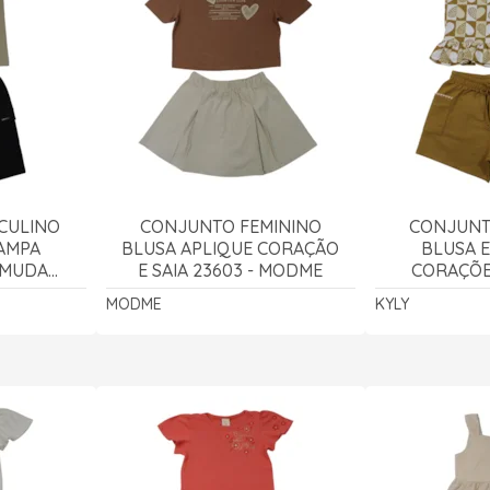
CULINO
CONJUNTO FEMININO
CONJUNT
TAMPA
BLUSA APLIQUE CORAÇÃO
BLUSA 
RMUDA
E SAIA 23603 - MODME
CORAÇÕE
396 -
10018
MODME
KYLY