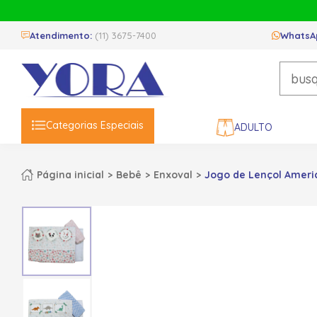
Atendimento:
(11) 3675-7400
WhatsA
Categorias Especiais
ADULTO
Página inicial
Bebê
Enxoval
Jogo de Lençol Americ