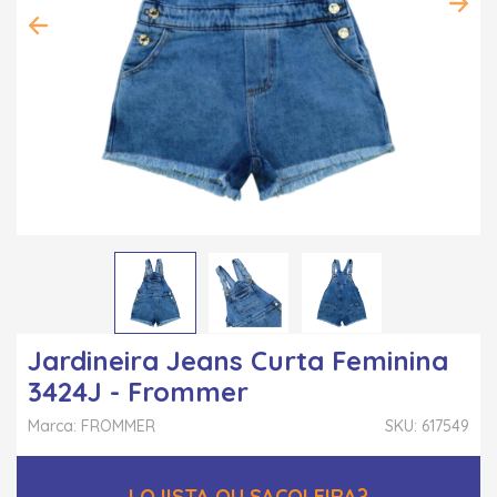
Jardineira Jeans Curta Feminina
3424J - Frommer
Marca: FROMMER
SKU: 617549
LOJISTA OU SACOLEIRA?