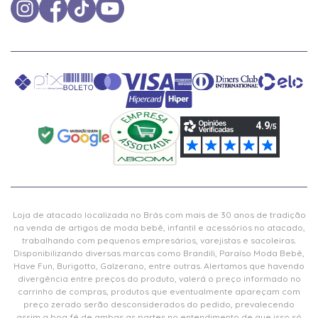
Loja de atacado localizada no Brás com mais de 30 anos de tradição
na venda de artigos de moda bebê, infantil e acessórios no atacado,
trabalhando com pequenos empresários, varejistas e sacoleiras.
Disponibilizando diversas marcas como Brandili, Paraíso Moda Bebê,
Have Fun, Burigotto, Galzerano, entre outras. Alertamos que havendo
divergência entre preços do produto, valerá o preço informado no
carrinho de compras, produtos que eventualmente apareçam com
preço zerado serão desconsiderados do pedido, prevalecendo
assim a boa fé de ambas as partes no entendimento de que isso só