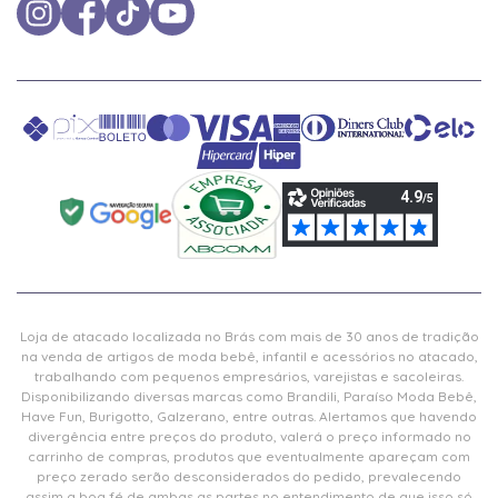
Loja de atacado localizada no Brás com mais de 30 anos de tradição
na venda de artigos de moda bebê, infantil e acessórios no atacado,
trabalhando com pequenos empresários, varejistas e sacoleiras.
Disponibilizando diversas marcas como Brandili, Paraíso Moda Bebê,
Have Fun, Burigotto, Galzerano, entre outras. Alertamos que havendo
divergência entre preços do produto, valerá o preço informado no
carrinho de compras, produtos que eventualmente apareçam com
preço zerado serão desconsiderados do pedido, prevalecendo
assim a boa fé de ambas as partes no entendimento de que isso só