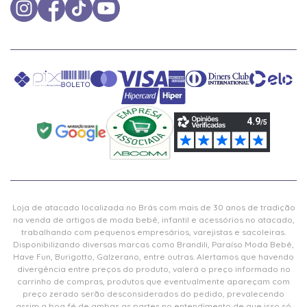
Loja de atacado localizada no Brás com mais de 30 anos de tradição
na venda de artigos de moda bebê, infantil e acessórios no atacado,
trabalhando com pequenos empresários, varejistas e sacoleiras.
Disponibilizando diversas marcas como Brandili, Paraíso Moda Bebê,
Have Fun, Burigotto, Galzerano, entre outras. Alertamos que havendo
divergência entre preços do produto, valerá o preço informado no
carrinho de compras, produtos que eventualmente apareçam com
preço zerado serão desconsiderados do pedido, prevalecendo
assim a boa fé de ambas as partes no entendimento de que isso só