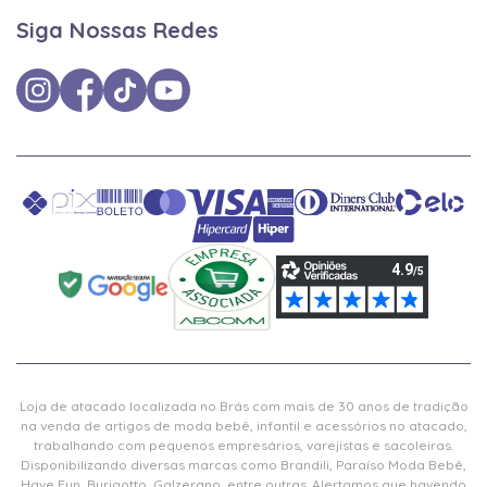
Siga Nossas Redes
Loja de atacado localizada no Brás com mais de 30 anos de tradição
na venda de artigos de moda bebê, infantil e acessórios no atacado,
trabalhando com pequenos empresários, varejistas e sacoleiras.
Disponibilizando diversas marcas como Brandili, Paraíso Moda Bebê,
Have Fun, Burigotto, Galzerano, entre outras. Alertamos que havendo