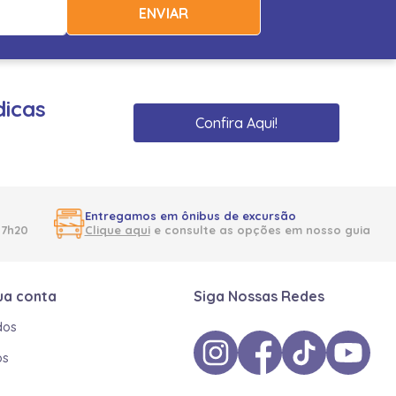
ENVIAR
dicas
Confira Aqui!
Entregamos em ônibus de excursão
17h20
Clique aqui
e consulte as opções em nosso guia
ua conta
Siga Nossas Redes
dos
os