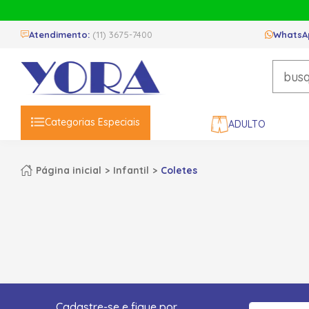
Atendimento:
(11) 3675-7400
WhatsA
Categorias Especiais
ADULTO
Página inicial
Infantil
Coletes
Cadastre-se e fique por