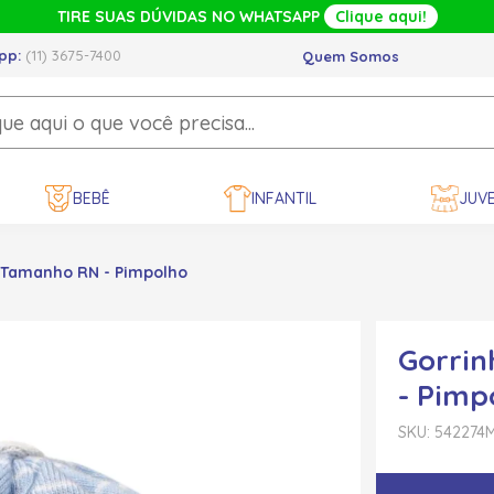
TIRE SUAS DÚVIDAS NO WHATSAPP
Clique aqui!
pp:
(11) 3675-7400
Quem Somos
BEBÊ
INFANTIL
JUVE
2 Tamanho RN - Pimpolho
Gorrin
- Pimp
SKU: 542274
M