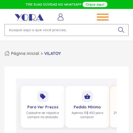
TIRE SUAS DÚVIDAS NO WHATSAPP
Clique aqui!
Página inicial
VILATOY
No
local_offer
shopping_basket
pa
Para Ver Preços
Pedido Mínimo
Cashbac
Cadastre-se rápido e
Apenas R$ 450 para
2% de volta
compre no atacado
comprar
acima de 