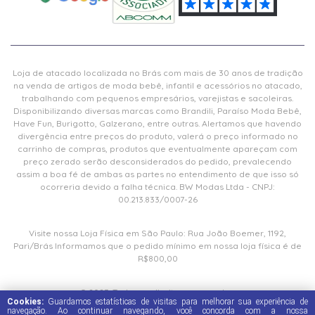
Loja de atacado localizada no Brás com mais de 30 anos de tradição
na venda de artigos de moda bebê, infantil e acessórios no atacado,
trabalhando com pequenos empresários, varejistas e sacoleiras.
Disponibilizando diversas marcas como Brandili, Paraíso Moda Bebê,
Have Fun, Burigotto, Galzerano, entre outras. Alertamos que havendo
divergência entre preços do produto, valerá o preço informado no
carrinho de compras, produtos que eventualmente apareçam com
preço zerado serão desconsiderados do pedido, prevalecendo
assim a boa fé de ambas as partes no entendimento de que isso só
ocorreria devido a falha técnica. BW Modas Ltda - CNPJ:
00.213.833/0007-26
Visite nossa Loja Física em São Paulo: Rua João Boemer, 1192,
Pari/Brás Informamos que o pedido mínimo em nossa loja física é de
R$800,00
© 2023. Todos os direitos reservados.
Cookies:
Guardamos estatísticas de visitas para melhorar sua experiência de
navegação. Ao continuar navegando, você concorda com a nossa