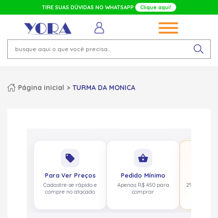
TIRE SUAS DÚVIDAS NO WHATSAPP
Clique aqui!
Página inicial
TURMA DA MONICA
No
local_offer
shopping_basket
pa
Para Ver Preços
Pedido Mínimo
Cashbac
Cadastre-se rápido e
Apenas R$ 450 para
2% de volta
compre no atacado
comprar
acima de 