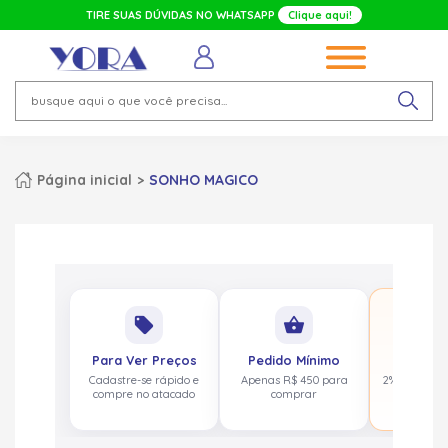
TIRE SUAS DÚVIDAS NO WHATSAPP
Clique aqui!
Página inicial
SONHO MAGICO
No
local_offer
shopping_basket
pa
Para Ver Preços
Pedido Mínimo
Cashbac
Cadastre-se rápido e
Apenas R$ 450 para
2% de volta
compre no atacado
comprar
acima de 