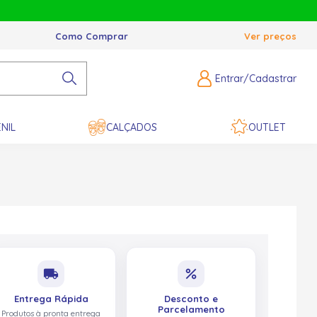
Como Comprar
Ver preços
Entrar/Cadastrar
NIL
CALÇADOS
OUTLET
local_shipping
percent
Entrega Rápida
Desconto e
Parcelamento
Produtos à pronta entrega