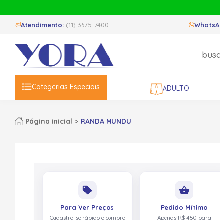
Atendimento:
(11) 3675-7400
WhatsA
Categorias Especiais
ADULTO
Página inicial
RANDA MUNDU
local_offer
shopping_basket
Para Ver Preços
Pedido Mínimo
Cadastre-se rápido e compre
Apenas R$ 450 para