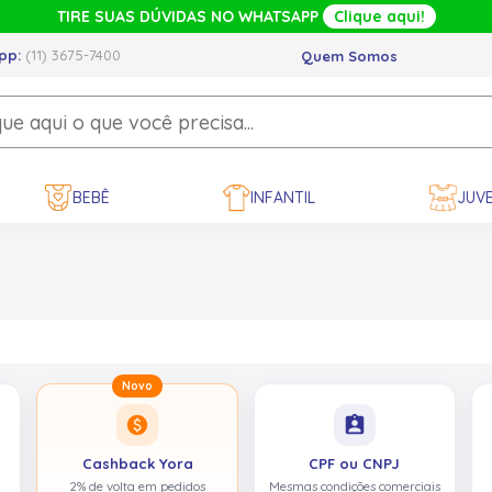
TIRE SUAS DÚVIDAS NO WHATSAPP
Clique aqui!
pp:
(11) 3675-7400
Quem Somos
BEBÊ
INFANTIL
JUVE
Novo
paid
assignment_ind
Cashback Yora
CPF ou CNPJ
2% de volta em pedidos
Mesmas condições comerciais