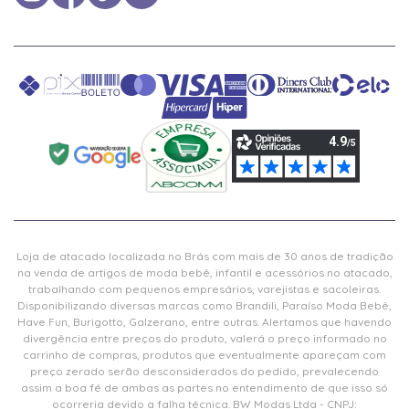
Loja de atacado localizada no Brás com mais de 30 anos de tradição
na venda de artigos de moda bebê, infantil e acessórios no atacado,
trabalhando com pequenos empresários, varejistas e sacoleiras.
Disponibilizando diversas marcas como Brandili, Paraíso Moda Bebê,
Have Fun, Burigotto, Galzerano, entre outras. Alertamos que havendo
divergência entre preços do produto, valerá o preço informado no
carrinho de compras, produtos que eventualmente apareçam com
preço zerado serão desconsiderados do pedido, prevalecendo
assim a boa fé de ambas as partes no entendimento de que isso só
ocorreria devido a falha técnica. BW Modas Ltda - CNPJ: