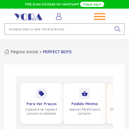
TIRE SUAS DÚVIDAS NO WHATSAPP
Clique aqui!
Página inicial
PERFECT BOYS
No
local_offer
shopping_basket
pa
Para Ver Preços
Pedido Mínimo
Cashbac
Cadastre-se rápido e
Apenas R$ 450 para
2% de volta
compre no atacado
comprar
acima de 