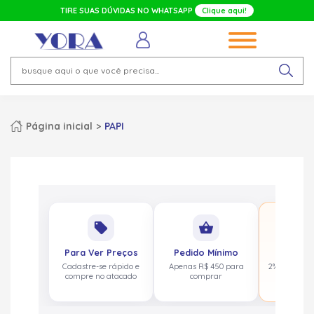
TIRE SUAS DÚVIDAS NO WHATSAPP
Clique aqui!
Página inicial
PAPI
No
local_offer
shopping_basket
pa
Para Ver Preços
Pedido Mínimo
Cashbac
Cadastre-se rápido e
Apenas R$ 450 para
2% de volta
compre no atacado
comprar
acima de 