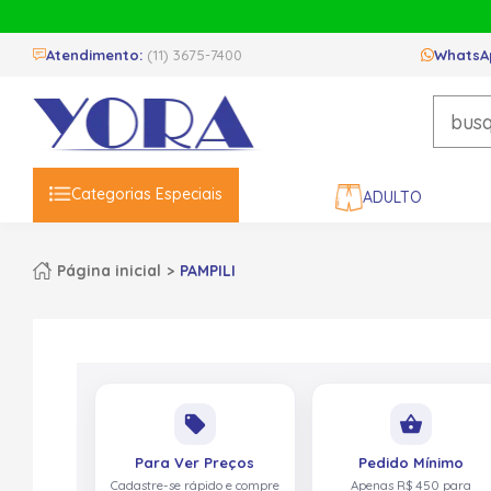
Atendimento:
(11) 3675-7400
WhatsA
Categorias Especiais
ADULTO
Página inicial
PAMPILI
local_offer
shopping_basket
Para Ver Preços
Pedido Mínimo
Cadastre-se rápido e compre
Apenas R$ 450 para