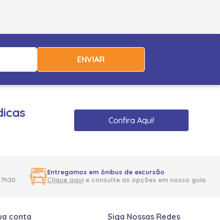
ENVIAR
dicas
Confira Aqui!
Entregamos em ônibus de excursão
17h20
Clique aqui
e consulte as opções em nosso guia
ua conta
Siga Nossas Redes