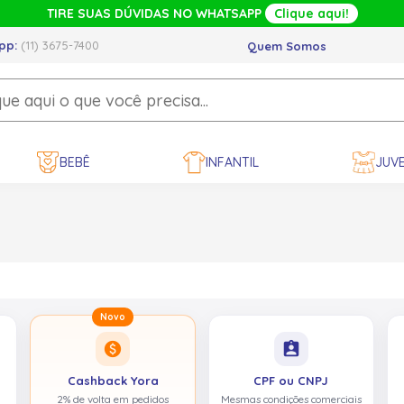
TIRE SUAS DÚVIDAS NO WHATSAPP
Clique aqui!
pp:
(11) 3675-7400
Quem Somos
BEBÊ
INFANTIL
JUVE
Novo
paid
assignment_ind
Cashback Yora
CPF ou CNPJ
2% de volta em pedidos
Mesmas condições comerciais