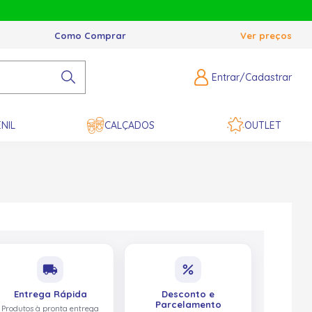
Como Comprar
Ver preços
Entrar/Cadastrar
NIL
CALÇADOS
OUTLET
local_shipping
percent
Entrega Rápida
Desconto e
Parcelamento
Produtos à pronta entrega