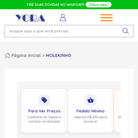
TIRE SUAS DÚVIDAS NO WHATSAPP
Clique aqui!
Página inicial
MOLEKINHO
No
local_offer
shopping_basket
pa
Para Ver Preços
Pedido Mínimo
Cashbac
Cadastre-se rápido e
Apenas R$ 450 para
2% de volta
compre no atacado
comprar
acima de 