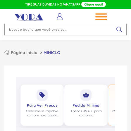
TIRE SUAS DÚVIDAS NO WHATSAPP
Clique aqui!
Página inicial
MINICLO
No
local_offer
shopping_basket
pa
Para Ver Preços
Pedido Mínimo
Cashbac
Cadastre-se rápido e
Apenas R$ 450 para
2% de volta
compre no atacado
comprar
acima de 