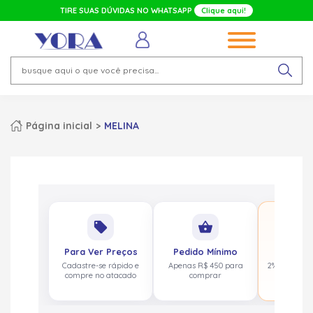
TIRE SUAS DÚVIDAS NO WHATSAPP
Clique aqui!
Página inicial
MELINA
No
local_offer
shopping_basket
pa
Para Ver Preços
Pedido Mínimo
Cashbac
Cadastre-se rápido e
Apenas R$ 450 para
2% de volta
compre no atacado
comprar
acima de 