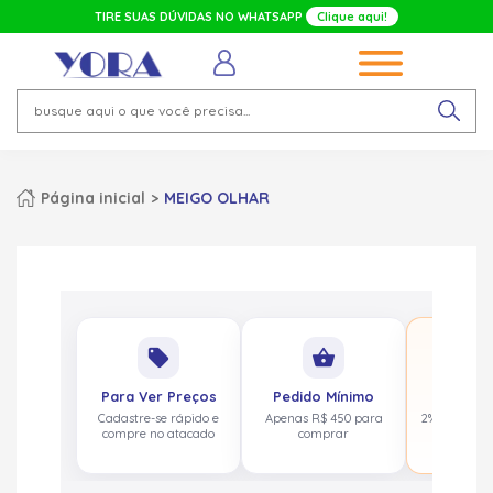
TIRE SUAS DÚVIDAS NO WHATSAPP
Clique aqui!
Página inicial
MEIGO OLHAR
No
local_offer
shopping_basket
pa
Para Ver Preços
Pedido Mínimo
Cashbac
Cadastre-se rápido e
Apenas R$ 450 para
2% de volta
compre no atacado
comprar
acima de 