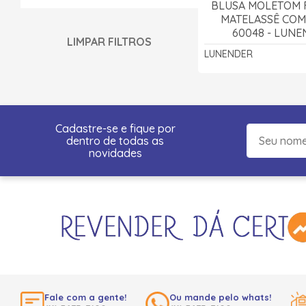
BLUSA MOLETOM 
MATELASSÊ COM
60048 - LUN
LIMPAR FILTROS
LUNENDER
Cadastre-se e fique por
dentro de todas as
novidades
Fale com a gente!
Ou mande pelo whats!