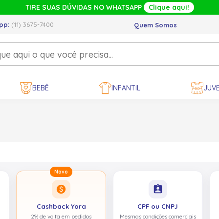
TIRE SUAS DÚVIDAS NO WHATSAPP
Clique aqui!
pp:
(11) 3675-7400
Quem Somos
BEBÊ
INFANTIL
JUVE
Novo
paid
assignment_ind
Cashback Yora
CPF ou CNPJ
2% de volta em pedidos
Mesmas condições comerciais