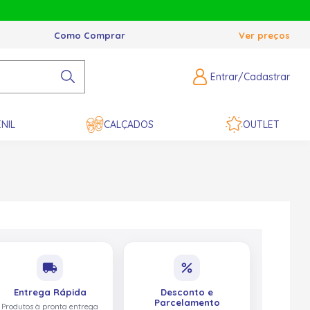
Como Comprar
Ver preços
Entrar/Cadastrar
NIL
CALÇADOS
OUTLET
local_shipping
percent
Entrega Rápida
Desconto e
Parcelamento
Produtos à pronta entrega