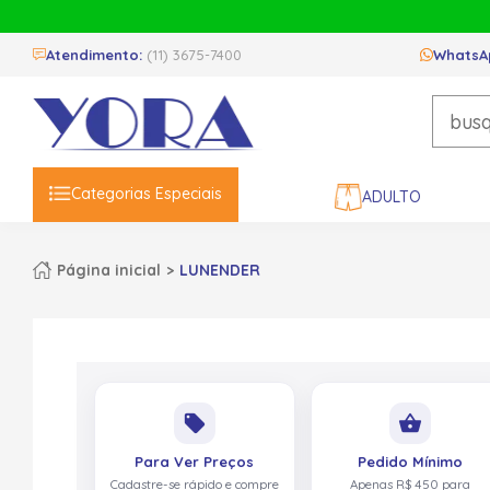
Atendimento:
(11) 3675-7400
WhatsA
Categorias Especiais
ADULTO
Página inicial
LUNENDER
local_offer
shopping_basket
Para Ver Preços
Pedido Mínimo
Cadastre-se rápido e compre
Apenas R$ 450 para