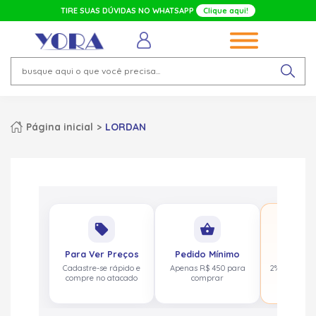
TIRE SUAS DÚVIDAS NO WHATSAPP
Clique aqui!
Página inicial
LORDAN
No
local_offer
shopping_basket
pa
Para Ver Preços
Pedido Mínimo
Cashbac
Cadastre-se rápido e
Apenas R$ 450 para
2% de volta
compre no atacado
comprar
acima de 