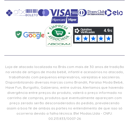
Loja de atacado localizada no Brás com mais de 30 anos de tradição
na venda de artigos de moda bebê, infantil e acessórios no atacado,
trabalhando com pequenos empresários, varejistas e sacoleiras.
Disponibilizando diversas marcas como Brandili, Paraíso Moda Bebê,
Have Fun, Burigotto, Galzerano, entre outras. Alertamos que havendo
divergência entre preços do produto, valerá o preço informado no
carrinho de compras, produtos que eventualmente apareçam com
preço zerado serão desconsiderados do pedido, prevalecendo
assim a boa fé de ambas as partes no entendimento de que isso só
ocorreria devido a falha técnica. BW Modas Ltda - CNPJ:
00.213.833/0007-26