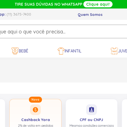
TIRE SUAS DÚVIDAS NO WHATSAPP
Clique aqui!
pp:
(11) 3675-7400
Quem Somos
BEBÊ
INFANTIL
JUVE
Novo
paid
assignment_ind
Cashback Yora
CPF ou CNPJ
2% de volta em pedidos
Mesmas condições comerciais