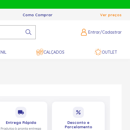
Como Comprar
Ver preços
Entrar/Cadastrar
NIL
CALÇADOS
OUTLET
local_shipping
percent
Entrega Rápida
Desconto e
Parcelamento
Produtos à pronta entrega