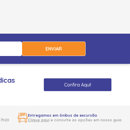
ENVIAR
dicas
Confira Aqui!
Entregamos em ônibus de excursão
17h20
Clique aqui
e consulte as opções em nosso guia