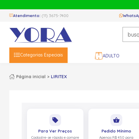
Atendimento:
(11) 3675-7400
WhatsA
Categorias Especiais
ADULTO
Página inicial
LIRITEX
local_offer
shopping_basket
Para Ver Preços
Pedido Mínimo
Cadastre-se rápido e compre
Apenas R$ 450 para