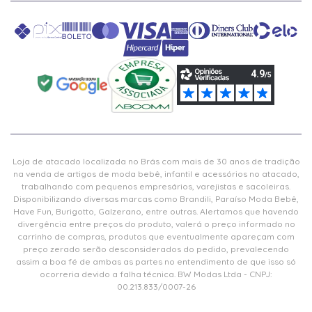
Loja de atacado localizada no Brás com mais de 30 anos de tradição
na venda de artigos de moda bebê, infantil e acessórios no atacado,
trabalhando com pequenos empresários, varejistas e sacoleiras.
Disponibilizando diversas marcas como Brandili, Paraíso Moda Bebê,
Have Fun, Burigotto, Galzerano, entre outras. Alertamos que havendo
divergência entre preços do produto, valerá o preço informado no
carrinho de compras, produtos que eventualmente apareçam com
preço zerado serão desconsiderados do pedido, prevalecendo
assim a boa fé de ambas as partes no entendimento de que isso só
ocorreria devido a falha técnica. BW Modas Ltda - CNPJ:
00.213.833/0007-26