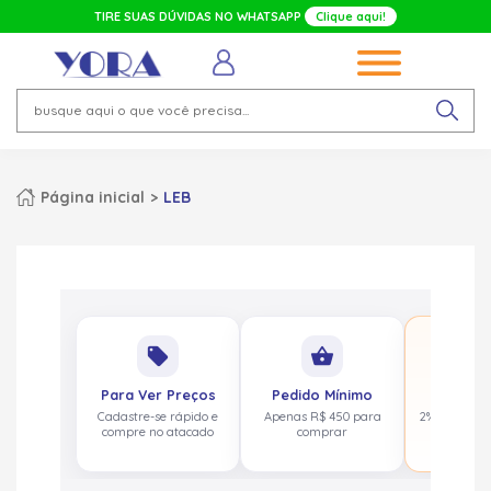
TIRE SUAS DÚVIDAS NO WHATSAPP
Clique aqui!
Página inicial
LEB
No
local_offer
shopping_basket
pa
Para Ver Preços
Pedido Mínimo
Cashbac
Cadastre-se rápido e
Apenas R$ 450 para
2% de volta
compre no atacado
comprar
acima de 