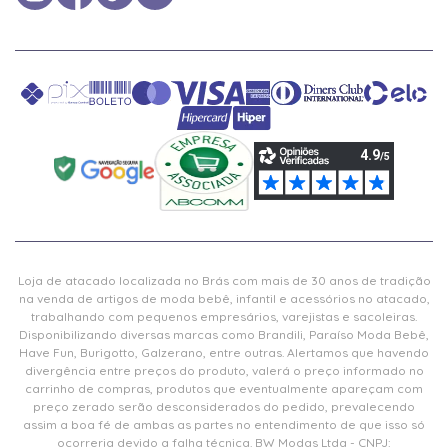
Loja de atacado localizada no Brás com mais de 30 anos de tradição
na venda de artigos de moda bebê, infantil e acessórios no atacado,
trabalhando com pequenos empresários, varejistas e sacoleiras.
Disponibilizando diversas marcas como Brandili, Paraíso Moda Bebê,
Have Fun, Burigotto, Galzerano, entre outras. Alertamos que havendo
divergência entre preços do produto, valerá o preço informado no
carrinho de compras, produtos que eventualmente apareçam com
preço zerado serão desconsiderados do pedido, prevalecendo
assim a boa fé de ambas as partes no entendimento de que isso só
ocorreria devido a falha técnica. BW Modas Ltda - CNPJ: