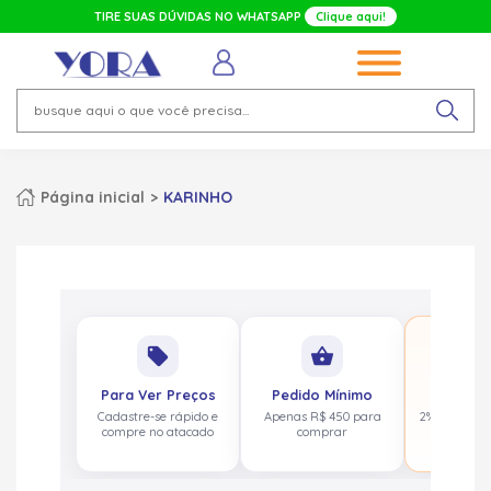
TIRE SUAS DÚVIDAS NO WHATSAPP
Clique aqui!
Página inicial
KARINHO
No
local_offer
shopping_basket
pa
Para Ver Preços
Pedido Mínimo
Cashbac
Cadastre-se rápido e
Apenas R$ 450 para
2% de volta
compre no atacado
comprar
acima de 