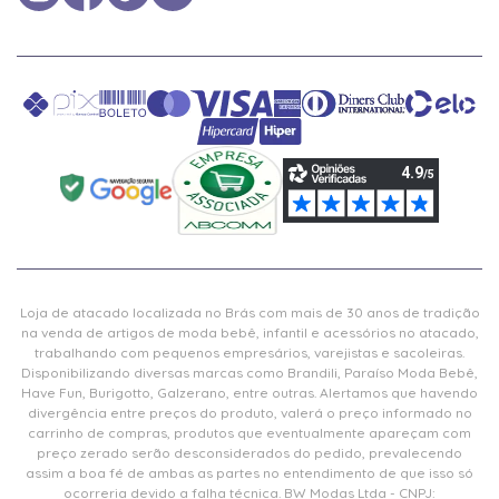
Loja de atacado localizada no Brás com mais de 30 anos de tradição
na venda de artigos de moda bebê, infantil e acessórios no atacado,
trabalhando com pequenos empresários, varejistas e sacoleiras.
Disponibilizando diversas marcas como Brandili, Paraíso Moda Bebê,
Have Fun, Burigotto, Galzerano, entre outras. Alertamos que havendo
divergência entre preços do produto, valerá o preço informado no
carrinho de compras, produtos que eventualmente apareçam com
preço zerado serão desconsiderados do pedido, prevalecendo
assim a boa fé de ambas as partes no entendimento de que isso só
ocorreria devido a falha técnica. BW Modas Ltda - CNPJ: