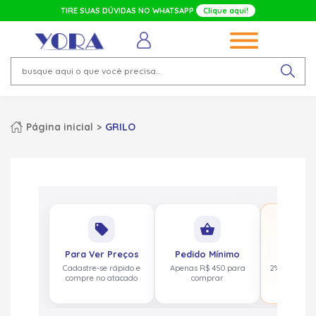
TIRE SUAS DÚVIDAS NO WHATSAPP
Clique aqui!
Página inicial
GRILO
No
local_offer
shopping_basket
pa
Para Ver Preços
Pedido Mínimo
Cashbac
Cadastre-se rápido e
Apenas R$ 450 para
2% de volta
compre no atacado
comprar
acima de 