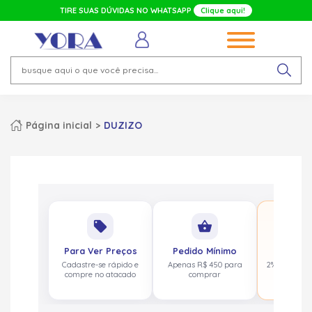
TIRE SUAS DÚVIDAS NO WHATSAPP
Clique aqui!
Página inicial
DUZIZO
No
local_offer
shopping_basket
pa
Para Ver Preços
Pedido Mínimo
Cashbac
Cadastre-se rápido e
Apenas R$ 450 para
2% de volta
compre no atacado
comprar
acima de 