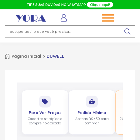
TIRE SUAS DÚVIDAS NO WHATSAPP
Clique aqui!
Página inicial
DUWELL
No
local_offer
shopping_basket
pa
Para Ver Preços
Pedido Mínimo
Cashbac
Cadastre-se rápido e
Apenas R$ 450 para
2% de volta
compre no atacado
comprar
acima de 