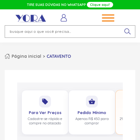
TIRE SUAS DÚVIDAS NO WHATSAPP
Clique aqui!
Página inicial
CATAVENTO
No
local_offer
shopping_basket
pa
Para Ver Preços
Pedido Mínimo
Cashbac
Cadastre-se rápido e
Apenas R$ 450 para
2% de volta
compre no atacado
comprar
acima de 