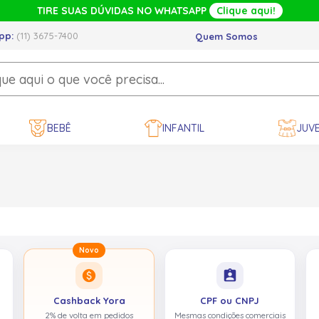
TIRE SUAS DÚVIDAS NO WHATSAPP
Clique aqui!
pp:
(11) 3675-7400
Quem Somos
BEBÊ
INFANTIL
JUVE
Novo
paid
assignment_ind
Cashback Yora
CPF ou CNPJ
2% de volta em pedidos
Mesmas condições comerciais