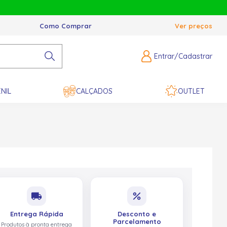
Como Comprar
Ver preços
Entrar/Cadastrar
NIL
CALÇADOS
OUTLET
local_shipping
percent
Entrega Rápida
Desconto e
Parcelamento
Produtos à pronta entrega