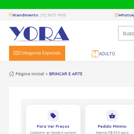
Atendimento:
(11) 3675-7400
WhatsA
Categorias Especiais
ADULTO
Página inicial
BRINCAR E ARTE
local_offer
shopping_basket
Para Ver Preços
Pedido Mínimo
Cadastre-se rápido e compre
Apenas R$ 450 para