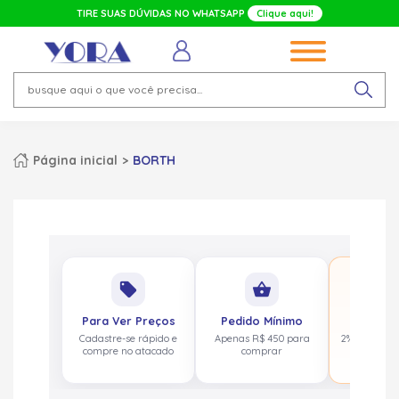
TIRE SUAS DÚVIDAS NO WHATSAPP
Clique aqui!
Página inicial
BORTH
No
local_offer
shopping_basket
pa
Para Ver Preços
Pedido Mínimo
Cashbac
Cadastre-se rápido e
Apenas R$ 450 para
2% de volta
compre no atacado
comprar
acima de 