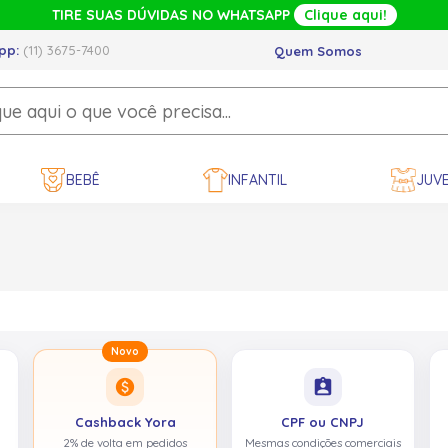
TIRE SUAS DÚVIDAS NO WHATSAPP
Clique aqui!
pp:
(11) 3675-7400
Quem Somos
BEBÊ
INFANTIL
JUVE
Novo
paid
assignment_ind
Cashback Yora
CPF ou CNPJ
2% de volta em pedidos
Mesmas condições comerciais