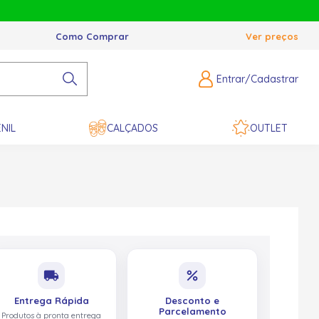
Como Comprar
Ver preços
Entrar/Cadastrar
NIL
CALÇADOS
OUTLET
local_shipping
percent
Entrega Rápida
Desconto e
Parcelamento
Produtos à pronta entrega