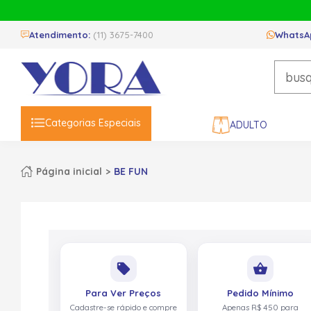
Atendimento:
(11) 3675-7400
WhatsA
Categorias Especiais
ADULTO
Página inicial
BE FUN
local_offer
shopping_basket
Para Ver Preços
Pedido Mínimo
Cadastre-se rápido e compre
Apenas R$ 450 para