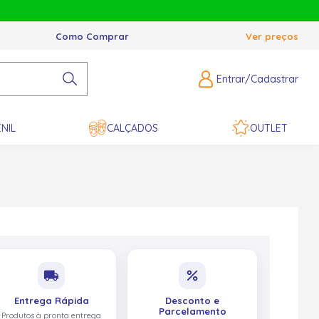
Como Comprar
Ver preços
Entrar/Cadastrar
NIL
CALÇADOS
OUTLET
local_shipping
percent
Entrega Rápida
Desconto e
Parcelamento
Produtos à pronta entrega