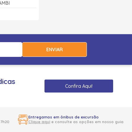
AMBI
ENVIAR
dicas
Confira Aqui!
Entregamos em ônibus de excursão
17h20
Clique aqui
e consulte as opções em nosso guia