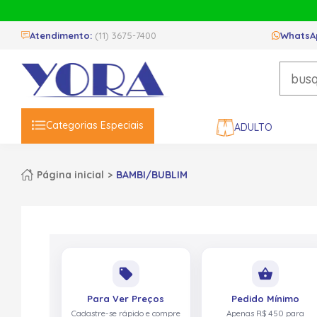
Atendimento:
(11) 3675-7400
WhatsA
Categorias Especiais
ADULTO
Página inicial
BAMBI/BUBLIM
local_offer
shopping_basket
Para Ver Preços
Pedido Mínimo
Cadastre-se rápido e compre
Apenas R$ 450 para