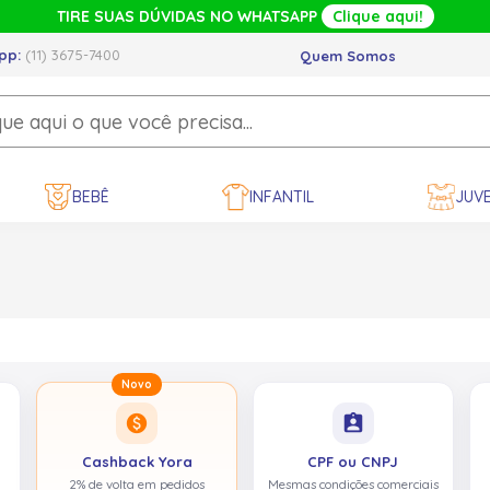
TIRE SUAS DÚVIDAS NO WHATSAPP
Clique aqui!
pp:
(11) 3675-7400
Quem Somos
BEBÊ
INFANTIL
JUVE
Novo
paid
assignment_ind
Cashback Yora
CPF ou CNPJ
2% de volta em pedidos
Mesmas condições comerciais