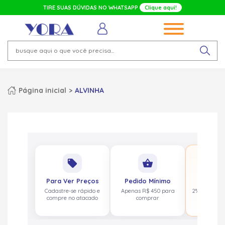
TIRE SUAS DÚVIDAS NO WHATSAPP
Clique aqui!
Página inicial
ALVINHA
No
local_offer
shopping_basket
pa
Para Ver Preços
Pedido Mínimo
Cashbac
Cadastre-se rápido e
Apenas R$ 450 para
2% de volta
compre no atacado
comprar
acima de 