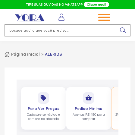
TIRE SUAS DÚVIDAS NO WHATSAPP
Clique aqui!
Página inicial
ALEKIDS
No
local_offer
shopping_basket
pa
Para Ver Preços
Pedido Mínimo
Cashbac
Cadastre-se rápido e
Apenas R$ 450 para
2% de volta
compre no atacado
comprar
acima de 