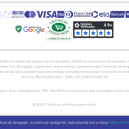
ição na venda de artigos de moda bebê, infantil e acessórios no atacado,
Have Fun, Burigotto, Galzerano, entre outras. Alertamos que havendo diver
serão desconsiderados do pedido, prevalecendo assim a boa fé de ambas
técnica. BW Modas Ltda - CNPJ: 00.213.833/0007-26
 Paulo: Rua João Boemer, 1192, Pari/Brás Informamos que o pedido mínimo em
© 2023. Todos os direitos reservados.
iência de navegação. Ao continuar navegando, você concorda com a nossa
Política de Pr