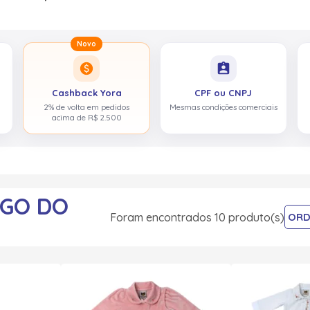
Novo
paid
assignment_ind
Cashback Yora
CPF ou CNPJ
2% de volta em pedidos
Mesmas condições comerciais
acima de R$ 2.500
GO DO
Foram encontrados 10 produto(s)