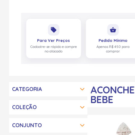
local_offer
shopping_basket
Para Ver Preços
Pedido Mínimo
Cadastre-se rápido e compre
Apenas R$ 450 para
no atacado
comprar
ACONCHE
CATEGORIA
BEBE
COLEÇÃO
CONJUNTO