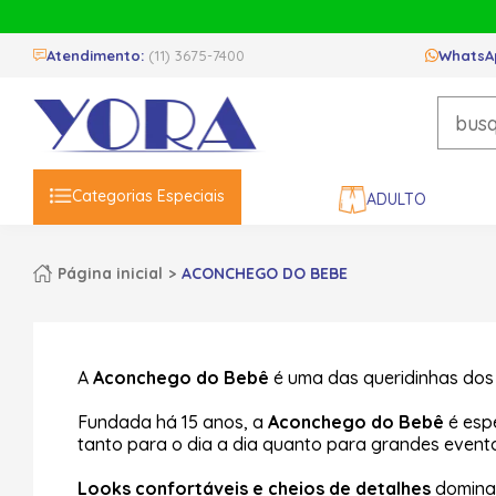
Atendimento:
(11) 3675-7400
WhatsA
Categorias Especiais
ADULTO
Página inicial
ACONCHEGO DO BEBE
A
Aconchego do Bebê
é uma das queridinhas dos 
Fundada há 15 anos, a
Aconchego do Bebê
é espe
tanto para o dia a dia quanto para grandes event
Looks confortáveis e cheios de detalhes
dominam