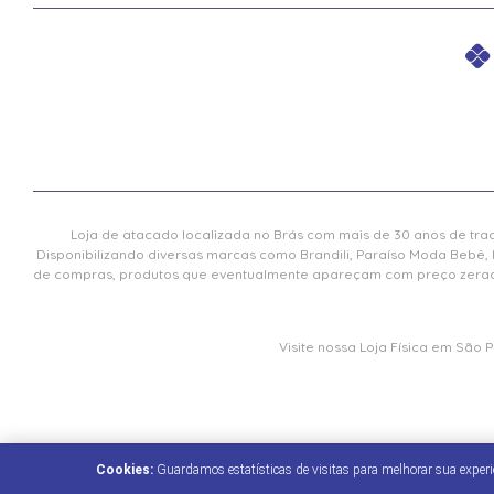
Loja de atacado localizada no Brás com mais de 30 anos de trad
Disponibilizando diversas marcas como Brandili, Paraíso Moda Bebê, 
de compras, produtos que eventualmente apareçam com preço zerado 
Visite nossa Loja Física em São
Cookies:
Guardamos estatísticas de visitas para melhorar sua exper