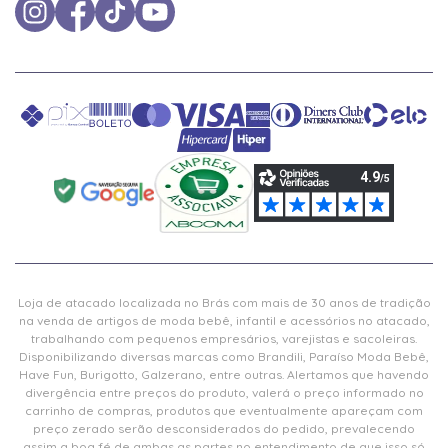
Loja de atacado localizada no Brás com mais de 30 anos de tradição
na venda de artigos de moda bebê, infantil e acessórios no atacado,
trabalhando com pequenos empresários, varejistas e sacoleiras.
Disponibilizando diversas marcas como Brandili, Paraíso Moda Bebê,
Have Fun, Burigotto, Galzerano, entre outras. Alertamos que havendo
divergência entre preços do produto, valerá o preço informado no
carrinho de compras, produtos que eventualmente apareçam com
preço zerado serão desconsiderados do pedido, prevalecendo
assim a boa fé de ambas as partes no entendimento de que isso só