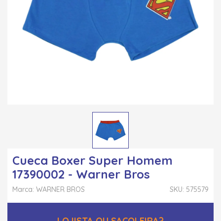
Cueca Boxer Super Homem
17390002 - Warner Bros
Marca: WARNER BROS
SKU: 575579
LOJISTA OU SACOLEIRA?