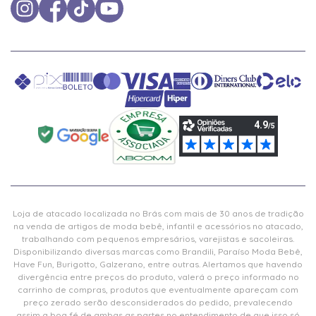
Loja de atacado localizada no Brás com mais de 30 anos de tradição
na venda de artigos de moda bebê, infantil e acessórios no atacado,
trabalhando com pequenos empresários, varejistas e sacoleiras.
Disponibilizando diversas marcas como Brandili, Paraíso Moda Bebê,
Have Fun, Burigotto, Galzerano, entre outras. Alertamos que havendo
divergência entre preços do produto, valerá o preço informado no
carrinho de compras, produtos que eventualmente apareçam com
preço zerado serão desconsiderados do pedido, prevalecendo
assim a boa fé de ambas as partes no entendimento de que isso só