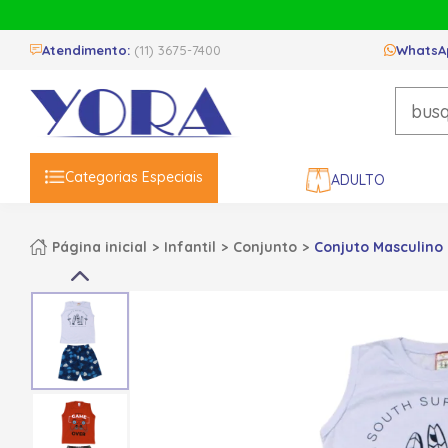
Atendimento:
(11) 3675-7400
WhatsA
Categorias Especiais
ADULTO
Página inicial
Infantil
Conjunto
Conjuto Masculino