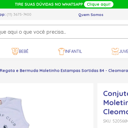
TIRE SUAS DÚVIDAS NO WHATSAPP
Clique aqui!
pp:
(11) 3675-7400
Quem Somos
BEBÊ
INFANTIL
JUVE
 Regata e Bermuda Moletinho Estampas Sortidas 84 - Cleomara
Conjut
Moleti
Cleom
SKU: 520566