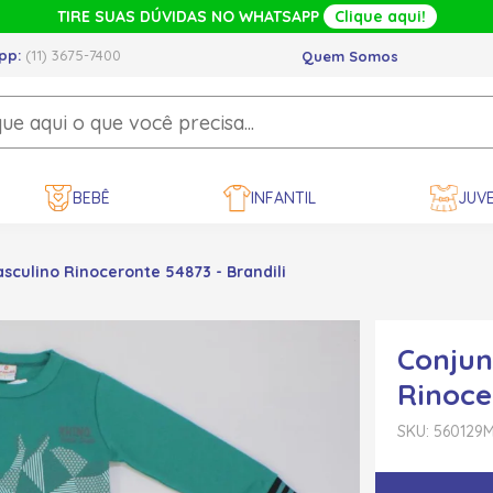
TIRE SUAS DÚVIDAS NO WHATSAPP
Clique aqui!
pp:
(11) 3675-7400
Quem Somos
BEBÊ
INFANTIL
JUVE
culino Rinoceronte 54873 - Brandili
Conjun
Rinoce
SKU: 560129
M