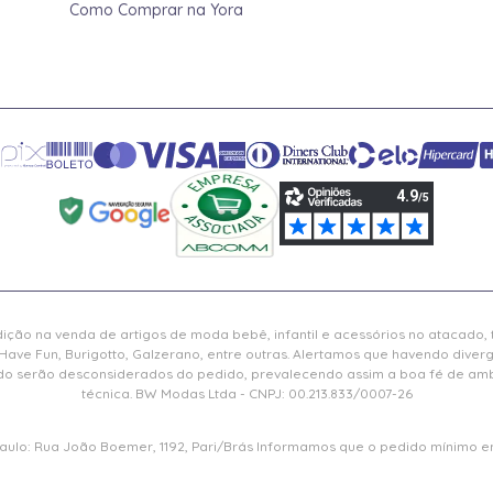
Como Comprar na Yora
ição na venda de artigos de moda bebê, infantil e acessórios no atacado,
Have Fun, Burigotto, Galzerano, entre outras. Alertamos que havendo diver
serão desconsiderados do pedido, prevalecendo assim a boa fé de ambas
técnica. BW Modas Ltda - CNPJ: 00.213.833/0007-26
 Paulo: Rua João Boemer, 1192, Pari/Brás Informamos que o pedido mínimo em