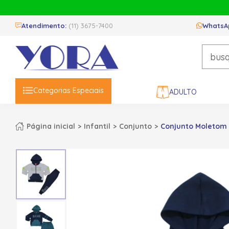
Atendimento:
(11) 3675-7400
WhatsA
Categorias Especiais
ADULTO
Página inicial
Infantil
Conjunto
Conjunto Moletom 