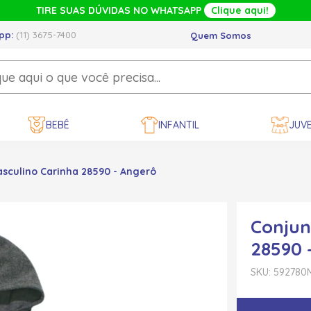
TIRE SUAS DÚVIDAS NO WHATSAPP
Clique aqui!
pp:
(11) 3675-7400
Quem Somos
BEBÊ
INFANTIL
JUVE
sculino Carinha 28590 - Angerô
Conjun
28590 
SKU: 592780