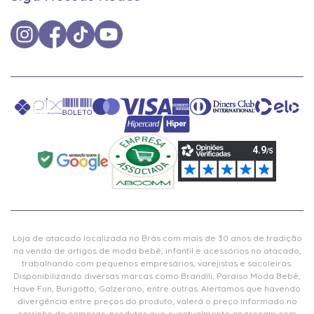
Loja de atacado localizada no Brás com mais de 30 anos de tradição
na venda de artigos de moda bebê, infantil e acessórios no atacado,
trabalhando com pequenos empresários, varejistas e sacoleiras.
Disponibilizando diversas marcas como Brandili, Paraíso Moda Bebê,
Have Fun, Burigotto, Galzerano, entre outras. Alertamos que havendo
divergência entre preços do produto, valerá o preço informado no
carrinho de compras, produtos que eventualmente apareçam com