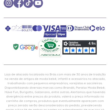
Loja de atacado localizada no Brás com mais de 30 anos de tradição
na venda de artigos de moda bebê, infantil e acessórios no atacado,
trabalhando com pequenos empresários, varejistas e sacoleiras.
Disponibilizando diversas marcas como Brandili, Paraíso Moda Bebê,
Have Fun, Burigotto, Galzerano, entre outras. Alertamos que havendo
divergência entre preços do produto, valerá o preço informado no
carrinho de compras, produtos que eventualmente apareçam com
preço zerado serão desconsiderados do pedido, prevalecendo
assim a boa fé de ambas as partes no entendimento de que isso só