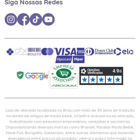
Siga Nossas Redes
Loja de atacado localizada no Brás com mais de 30 anos de tradição
na venda de artigos de moda bebê, infantil e acessórios no atacado,
trabalhando com pequenos empresários, varejistas e sacoleiras.
Disponibilizando diversas marcas como Brandili, Paraíso Moda Bebê,
Have Fun, Burigotto, Galzerano, entre outras. Alertamos que havendo
divergência entre preços do produto, valerá o preço informado no